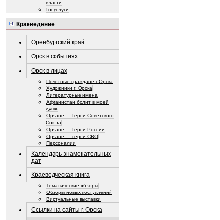
власти
Госуслуги
Краеведение
Оренбургский край
Орск в событиях
Орск в лицах
Почетные граждане г.Орска
Художники г. Орска
Литературные имена
Афганистан болит в моей
душе
Орчане — Герои Советского
Союза
Орчане — Герои России
Орчане — герои СВО
Персоналии
Календарь знаменательных
дат
Краеведческая книга
Тематические обзоры
Обзоры новых поступлений
Виртуальные выставки
Ссылки на сайты г. Орска