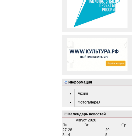
Информация
Архив
Фотогалерея
Календарь новостей
Август
2026
Пн
Вт
Ср
27
28
29
3
4
5