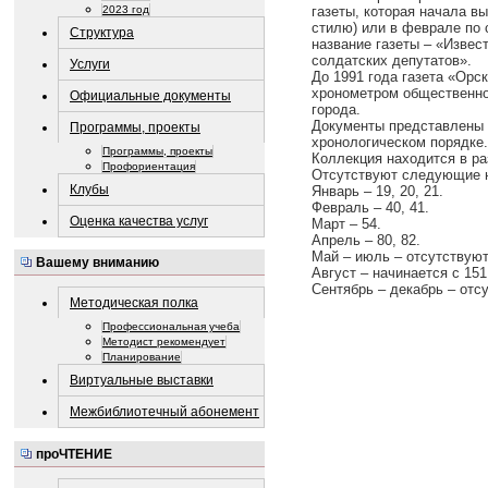
2023 год
газеты, которая начала вы
стилю) или в феврале по
Структура
название газеты – «Извес
солдатских депутатов».
Услуги
До 1991 года газета «Орс
хронометром общественно
Официальные документы
города.
Документы представлены 
Программы, проекты
хронологическом порядке.
Программы, проекты
Коллекция находится в ра
Профориентация
Отсутствуют следующие но
Клубы
Январь – 19, 20, 21.
Февраль – 40, 41.
Оценка качества услуг
Март – 54.
Апрель – 80, 82.
Май – июль – отсутствуют
Вашему вниманию
Август – начинается с 151
Сентябрь – декабрь – отс
Методическая полка
Профессиональная учеба
Методист рекомендует
Планирование
Виртуальные выставки
Межбиблиотечный абонемент
проЧТЕНИЕ