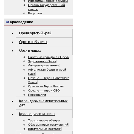
Информационные ресурсы
Органы государственной
власти
Госуслуги
Краеведение
Оренбургский край
Орск в событиях
Орск в лицах
Почетные граждане г.Орска
Художники г. Орска
Литературные имена
Афганистан болит в моей
душе
Орчане — Герои Советского
Союза
Орчане — Герои России
Орчане — герои СВО
Персоналии
Календарь знаменательных
дат
Краеведческая книга
Тематические обзоры
Обзоры новых поступлений
Виртуальные выставки