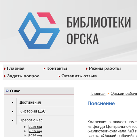
Главная
Контакты
Режим работы
Задать вопрос
Оставить отзыв
О нас
Главная
Орский рабоч
Достижения
Пояснение
К истории ЦБС
Пресса о нас
Коллекция включает номер
из фонда Центральной гор
2026 год
библиотеки-филиала №3 и
2025 год
Газета «Орский рабочий» 
2024 год