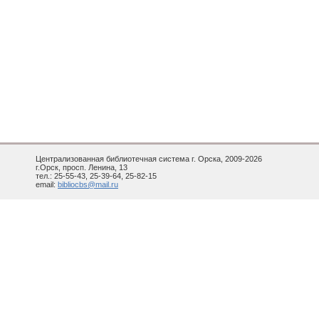
Централизованная библиотечная система г. Орска, 2009-2026
г.Орск, просп. Ленина, 13
тел.: 25-55-43, 25-39-64, 25-82-15
email:
bibliocbs@mail.ru