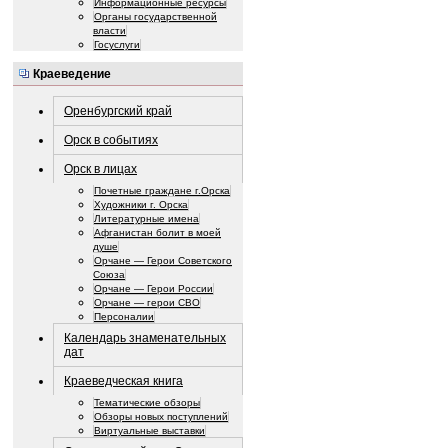
Информационные ресурсы
Органы государственной
власти
Госуслуги
Краеведение
Оренбургский край
Орск в событиях
Орск в лицах
Почетные граждане г.Орска
Художники г. Орска
Литературные имена
Афганистан болит в моей
душе
Орчане — Герои Советского
Союза
Орчане — Герои России
Орчане — герои СВО
Персоналии
Календарь знаменательных
дат
Краеведческая книга
Тематические обзоры
Обзоры новых поступлений
Виртуальные выставки