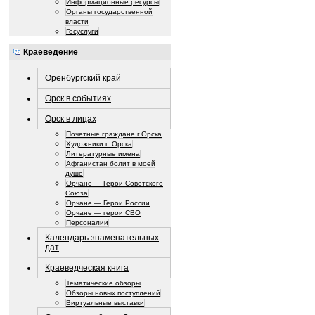
Информационные ресурсы
Органы государственной
власти
Госуслуги
Краеведение
Оренбургский край
Орск в событиях
Орск в лицах
Почетные граждане г.Орска
Художники г. Орска
Литературные имена
Афганистан болит в моей
душе
Орчане — Герои Советского
Союза
Орчане — Герои России
Орчане — герои СВО
Персоналии
Календарь знаменательных
дат
Краеведческая книга
Тематические обзоры
Обзоры новых поступлений
Виртуальные выставки